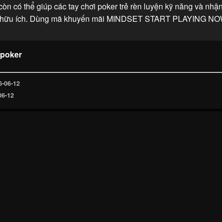
òn có thể giúp các tay chơi poker trẻ rèn luyện kỹ năng và nh
 hữu ích. Dùng mã khuyến mãi MINDSET START PLAYING NO
u poker
6-06-12
06-12