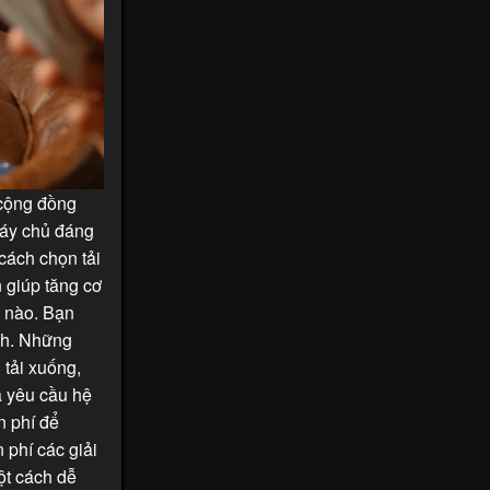
 cộng đồng
máy chủ đáng
 cách chọn tải
n giúp tăng cơ
u nào. Bạn
nh. Những
 tải xuống,
a yêu cầu hệ
n phí để
phí các giải
ột cách dễ