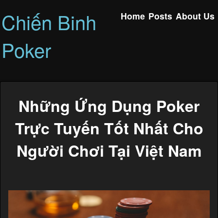
Chiến Binh
Home
Posts
About Us
Poker
Những Ứng Dụng Poker
Trực Tuyến Tốt Nhất Cho
Người Chơi Tại Việt Nam