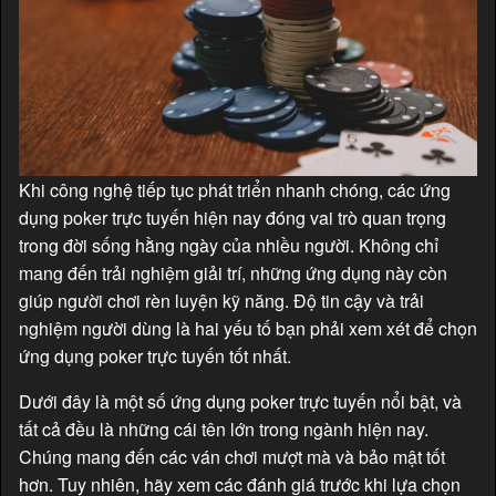
Khi công nghệ tiếp tục phát triển nhanh chóng, các ứng
dụng poker trực tuyến hiện nay đóng vai trò quan trọng
trong đời sống hằng ngày của nhiều người. Không chỉ
mang đến trải nghiệm giải trí, những ứng dụng này còn
giúp người chơi rèn luyện kỹ năng. Độ tin cậy và trải
nghiệm người dùng là hai yếu tố bạn phải xem xét để chọn
ứng dụng poker trực tuyến tốt nhất.
Dưới đây là một số ứng dụng poker trực tuyến nổi bật, và
tất cả đều là những cái tên lớn trong ngành hiện nay.
Chúng mang đến các ván chơi mượt mà và bảo mật tốt
hơn. Tuy nhiên, hãy xem các đánh giá trước khi lựa chọn