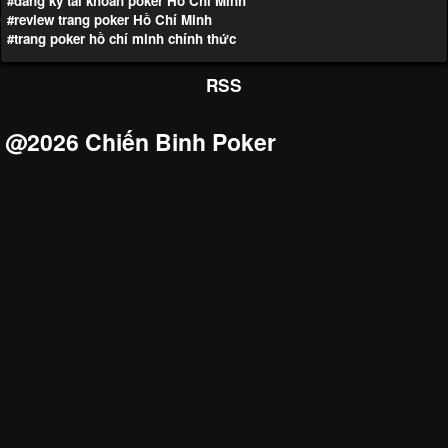
#đăng ký tài khoản poker Hồ Chí Minh
#review trang poker Hồ Chí Minh
#trang poker hồ chí minh chính thức
RSS
@2026 Chiến Binh Poker